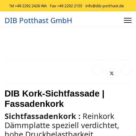
Tel +49 2292 2426 WA
Fax +49 2292 2155
info@dib-potthast.de
DIB Potthast GmbH
DIB Kork-Sichtfassade |
Fassadenkork
Sichtfassadenkork :
Reinkork
Dämmplatte speziell verdichtet,
hohe Druckbelastbarkeit