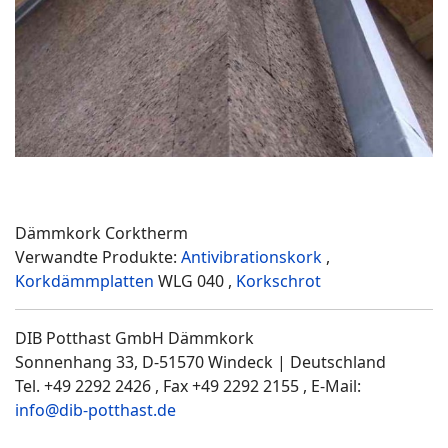
Dämmkork Corktherm
Verwandte Produkte:
Antivibrationskork
,
Korkdämmplatten
WLG 040 ,
Korkschrot
DIB Potthast GmbH Dämmkork
Sonnenhang 33, D-51570 Windeck | Deutschland
Tel. +49 2292 2426 , Fax +49 2292 2155 , E-Mail:
info@dib-potthast.de