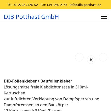
Tel +49 2292 2426 WA
Fax +49 2292 2155
info@dib-potthast.de
DIB Potthast GmbH
DIB-Folienkleber / Baufolienkleber
Lösungsmittelfreie Klebdichtmasse in 310ml-
Kartuschen
zur luftdichten Verklebung von Dampfsperren und
Dampfbremsen an den Baukörper.
12 Kartuschen à 310ml /Karton