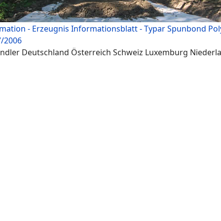
ormation - Erzeugnis Informationsblatt - Typar Spunbond Po
7/2006
ändler Deutschland Österreich Schweiz Luxemburg Niederl
chweiz Geotextil Lieferant Deutschland Schweiz Österreich
t™ Typar® Geosynthetics Straßenbau Geotextilrobustheitsk
ies GEO Typargeo Typargeo.com Trennvlies Faservlies Herst
 verfestigt Polypropylen-Spinnvlies grau Rieselschutz
ons Filtration Protection Seperation Stabilisation Roads da
 distributor distributors Gutta Plantex Patio Filtervlies g
ypar® géotextile Plantex® Gold Typar® Typar® D filter
géo
6 65 70 77 85 94 111
4 SF45 SF49 SF56 SF65 SF70 SF77 SF85 SF94 SF111
es 3151 3201 3301 3341 3401 3501 3601 3801 38578 3857-4
 3607-3 3707 3807 3807-4