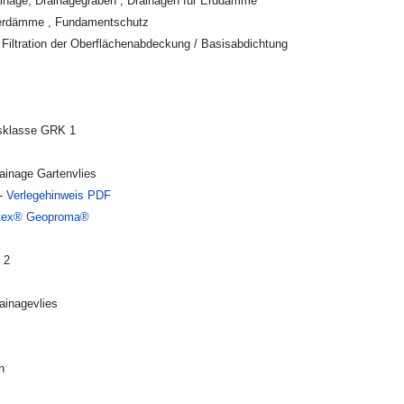
Drainage, Drainagegräben , Drainagen für Erddämme
eerdämme , Fundamentschutz
Filtration der Oberflächenabdeckung / Basisabdichtung
sklasse GRK 1
rainage Gartenvlies
 -
Verlegehinweis PDF
ntex® Geoproma®
 2
rainagevlies
n