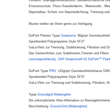
Filtration: Drainageverbundstoffe, Landwirtschaftliche 
Erosionsschutz: Fluss-/Seeuferdamm , Meeresufer , M
Deponiebau: Schutz von Deponiedichtung, Trennung und 
Muster stellen wir Ihnen gerne zur Verfügung.
DuPont Plantex Typar
Geoproma
90g/qm Georobustheit
Spunbonded Polypropylene Style SF27
GaLa-Vlies zur Trennung, Stabilisierung, Filtration und D
Das Geotextilvlies zum Stabilisieren,Trennen und Filtern
Leistungserklärung - DoP-Geoproma®-01 DuPont™ Pla
DuPont Typar
PRO
125g/qm Georobustheitsklasse GRK
Spunbonded Polypropylene Style SF37
GaLa-Vlies zur Trennung und Stabilisierung, Filtration, D
Typar
Groundgrid Wabengitter
Die unkomplizierte Vlies-Alternative zu Rasengittersteine
Beschreibung:
Ground-Grid (Wabengitter)