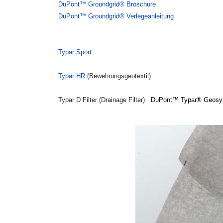
DuPont™ Groundgrid® Broschüre
DuPont™ Groundgrid® Verlegeanleitung
Typar Sport
Typar HR
(Bewehrungsgeotextil)
Typar D Filter (Drainage Filter)
DuPont™ Typar® Geosyn