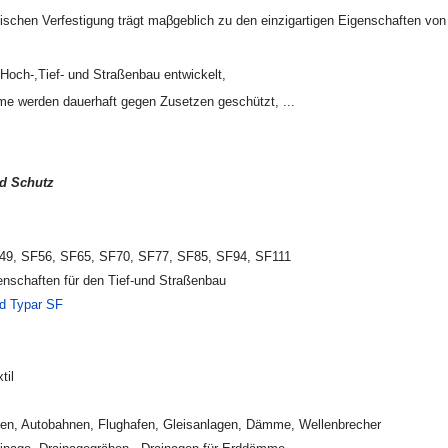
ischen Verfestigung trägt ma
β
geblich zu den einzigartigen Eigenschaften vo
och-,Tief- und Straßenbau entwickelt,
eme
werden dauerhaft gegen Zusetzen geschützt, ...
nd Schutz
49, SF56, SF65, SF70, SF77, SF85, SF94, SF111
enschaften für den Tief-und Straßenbau
d Typar SF
til
aßen, Autobahnen, Flughafen, Gleisanlagen, Dämme, Wellenbrecher