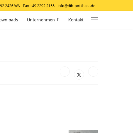
292 2426 WA
Fax +49 2292 2155
info@dib-potthast.de
ownloads
Unternehmen
Kontakt