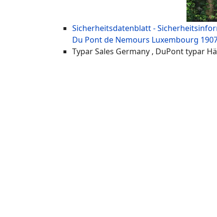
Sicherheitsdatenblatt - Sicherheitsinf
Du Pont de Nemours Luxembourg 190
Typar Sales Germany , DuPont typar H
Typar Vetrieb Deutschland Österreich S
Geotextilien DuPont Deutschland DuPon
Filtervlies Drainagevlies Straßenbauvl
wasserdurchlässig Spinnvlies thermisch
Dupont Brands TYPAR Geotextiles functi
Geotextilfilter
Typar Geoproma PRO SF Geotextile fabric
dupont products
typar sf DuPont géotextiles DuPont™ T
Typar SF 20 24 27 32 33 37 40 44 45 49 5
SF20 SF24 SF27 SF32 SF33 SF37 SF40 SF4
Geomembranes Geosynthetics Geotextil
Typar 3207 3337 3357 3407 3407-2 3607