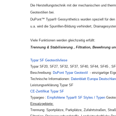
Die Herstellungstechnik mit der mechanischen und therm
Geotextilien bei.
DuPont™ Typar® Geosynthetics wurden speziell für den H
u.a. wird die Spurrillen-Bildung verhindert, Drainagesyst
Viele Funktionen werden gleichzeitig erfüllt:
Trennung & Stabilisierung , Filtration, Bewehrung u
Typar SF Geotextilvliese
Typar SF20, SF27, SF32, SF37, SF40, SF44, SF45 , SF
Beschreibung:
DuPont Typar Geotextil
- einzigartige Eig
Technische Informationen:
Datenblatt Europa Deutschlan
Leistungserklärung Typar SF
CE-Zertifikat Typar SF
Typargeo :
Empfohlene Typar® SF Styles / Typen
Geotex
Einsatzgebiete:
Trennung: Sportplätze, Parkplätze, Zufahrtstraßen, Str