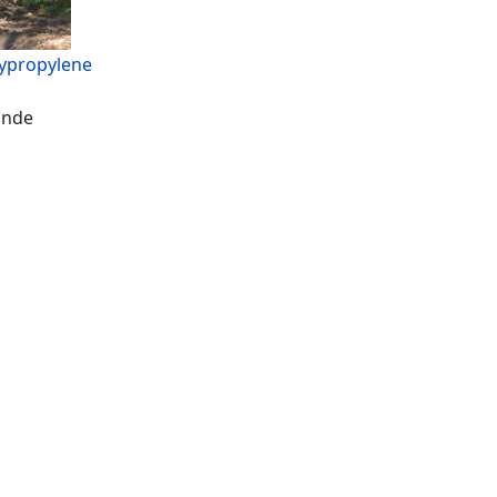
lypropylene
ande
lasse GRK Geotextil für Erd- und Tiefbau
eller Galabau Plantex Germany Preis Shop
tasheet international 3100 3407
eowłóknina typargeotextília typar SF40
composites
Gt Fiberweb
 3857/4