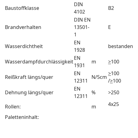
DIN
Baustoffklasse
B2
4102
DIN EN
Brandverhalten
13501-
E
1
EN
Wasserdichtheit
bestanden
1928
EN
Wasserdampfdurchlässigkeit
m
>
100
1931
EN
>
100
Reißkraft längs/quer
N/5cm
12311
/
>
100
EN
Dehnung längs/quer
%
>250
12311
4x25
Rollen:
m
Paletteninhalt:
Medafol Wepelen DIBFOL ottowolff allform
Dampfbremsfolie Difflex BDS climoplus hersteller