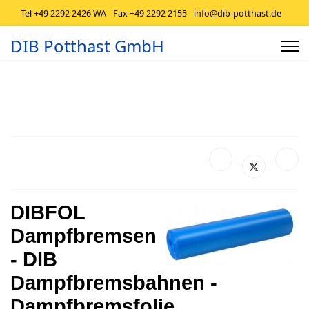
Tel +49 2292 2426 WA
Fax +49 2292 2155
info@dib-potthast.de
DIB Potthast GmbH
DIBFOL
Dampfbremsen
- DIB
Dampfbremsbahnen -
Dampfbremsfolie