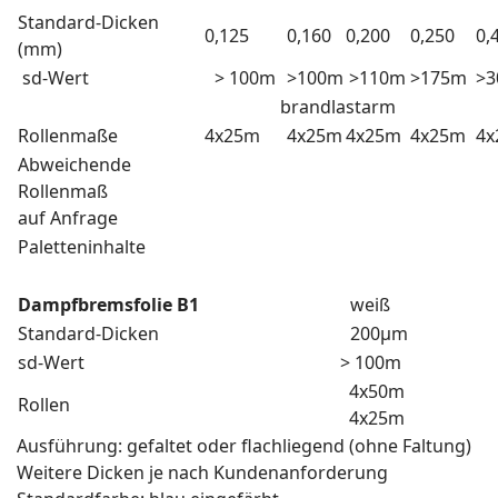
Standard-Dicken
0,125
0,160
0,200
0,250
0,
(mm)
sd-Wert
> 100m
>100m
>110m
>175m
>
brandlastarm
Rollenmaße
4x25m
4x25m
4x25m
4x25m
4x
Abweichende
Rollenmaß
auf Anfrage
Paletteninhalte
Dampfbremsfolie B1
weiß
Standard-Dicken
200µm
sd-Wert
> 100m
4x50m
Rollen
4x25m
Ausführung: gefaltet oder flachliegend (ohne Faltung)
Weitere Dicken je nach Kundenanforderung